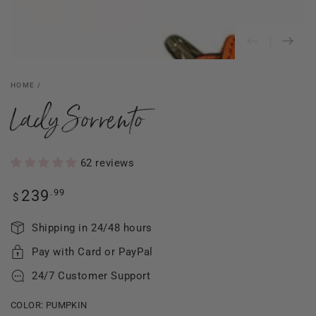
HOME
/
Lady Sorrento
62 reviews
Regular
.99
239
$
price
Shipping in 24/48 hours
Pay with Card or PayPal
24/7 Customer Support
COLOR:
PUMPKIN