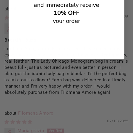
and immediately receive
Filomena Amore
10% OFF
09/13/2025
your order
Rosaria Del Prete
Beautiful Bags
I ordered 2 bags from Filomena and they exceeded my
expectations. They were beautiful bags, excellent quality,
real leather. The Lady Chicago Monogram bag in cream is
beautiful - just as pictured and even better in person. I
also got the iconic lady bag in black - it’s the perfect bag
to take out to dinner! Each bag was delivered in a timely
manner and I’m very happy with my order. I would
absolutely purchase from Filomena Amore again!
Filomena Amore
07/13/2025
Maria grazia