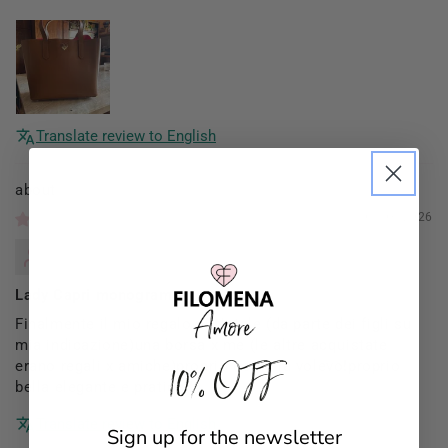
Translate review to English
Filomena Amore
01/03/2026
Mannocci Daniela
Lady Capri monogram
Finalmente il mio regalo di Natale (da parte dei figli su
mia indicazione)una borsa x me (le altre acquistate
10% OFF
erano regali x amiche)proprio come la volevo!proprio
bella elegante e pratica!!
Translate review to English
Sign up for the newsletter