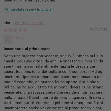
belle e come da descrizione!
Translate review to English
Filomena Amore
07/07/2025
Rosy
Innamorata al primo tocco!
Sono una ragazza non vedente, seguo Filomena sul suo
canale YouTube ormai da anni! Nonostante i miei occhi
spenti, mi hanno letteralmente rapita le descrizioni
accurate, minuziose, dettagliate delle sue borse! Ad ogni
lancio mi ripetevo sempre: non possono mancare a casa
mia ed ecco che, da quando lei ha aperto il suo shop
online, ne ho acquistate tre in tempi diversi! Che strano
penserete, una ragazza cieca che desidera non lasciare
nulla al caso! Queste borse donano eleganza e finezza a
tutti i miei outfit! Vedrete, il pellame vi conquisterà e vi
innamorerete anche voi come me al primo tocco e poi,