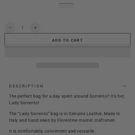
Black
Variant
Pumpkin
Variant
sold
Green
Variant
sold
Light
Variant
out
apple
sold
Blue
Variant
out
Brown
sold
Olive
Variant
or
out
Jeans
sold
red
Variant
or
out
green
sold
unavailable
or
out
wine
sold
unavailable
or
out
unavailable
or
out
Quantity
unavailable
or
unavailable
or
Decrease
Increase
unavailable
unavailable
quantity
quantity
ADD TO CART
for
for
Lady
Lady
Sorrento
Sorrento
DESCRIPTION
The perfect bag for a day spent around Sorrento? It's her,
Lady Sorrento!
The “Lady Sorrento” bag is in Genuine Leather, Made in
Italy and hand sewn by Florentine master craftsmen.
It is comfortable, convenient and versatile.