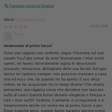
Translate review to English
Filomena Amore
07/07/2025
Rosy
Innamorata al primo tocco!
Sono una ragazza non vedente, seguo Filomena sul suo
canale YouTube ormai da anni! Nonostante i miei occhi
spenti, mi hanno letteralmente rapita le descrizioni
accurate, minuziose, dettagliate delle sue borse! Ad ogni
lancio mi ripetevo sempre: non possono mancare a casa
mia ed ecco che, da quando lei ha aperto il suo shop
online, ne ho acquistate tre in tempi diversi! Che strano
penserete, una ragazza cieca che desidera non lasciare
nulla al caso! Queste borse donano eleganza e finezza a
tutti i miei outfit! Vedrete, il pellame vi conquisterà e vi
innamorerete anche voi come me al primo tocco e poi,
Dopo qualche anno, queste borse saranno ancora come