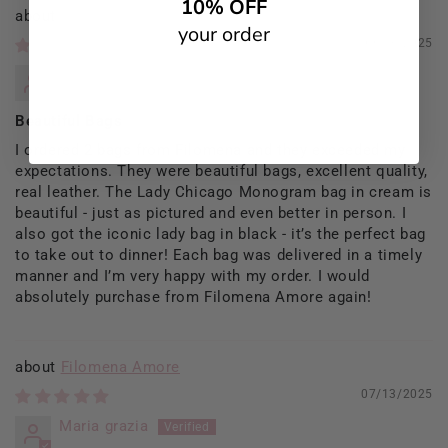
10% OFF
Filomena Amore
your order
09/13/2025
Rosaria Del Prete
Beautiful Bags
I ordered 2 bags from Filomena and they exceeded my
expectations. They were beautiful bags, excellent quality,
real leather. The Lady Chicago Monogram bag in cream is
beautiful - just as pictured and even better in person. I
also got the iconic lady bag in black - it’s the perfect bag
to take out to dinner! Each bag was delivered in a timely
manner and I’m very happy with my order. I would
absolutely purchase from Filomena Amore again!
Filomena Amore
07/13/2025
Maria grazia