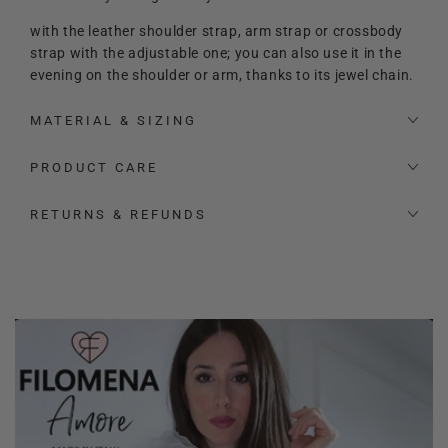
with the leather shoulder strap, arm strap or crossbody
strap with the adjustable one; you can also use it in the
evening on the shoulder or arm, thanks to its jewel chain.
It is elegant, compact, but roomy.
MATERIAL & SIZING
A beauty that you can combine with more dynamic looks
PRODUCT CARE
during the day and elegant and refined ones in the
evening.
RETURNS & REFUNDS
It is equipped with an internal zip and an additional
pocket.