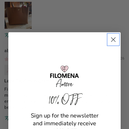
Translate review to English
Filomena Amore
01/03/2026
Mannocci Daniela
Lady Capri monogram
Finalmente il mio regalo di Natale (da parte dei figli su
10% OFF
mia indicazione)una borsa x me (le altre acquistate
erano regali x amiche)proprio come la volevo!proprio
bella elegante e pratica!!
Sign up for the newsletter
Translate review to English
and immediately receive