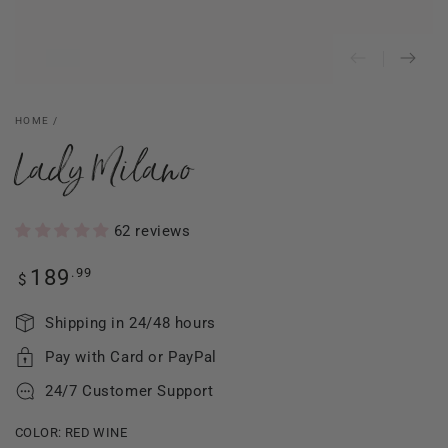
HOME
/
Lady Milano
62 reviews
Regular
.99
189
$
price
Shipping in 24/48 hours
Pay with Card or PayPal
24/7 Customer Support
COLOR:
RED WINE