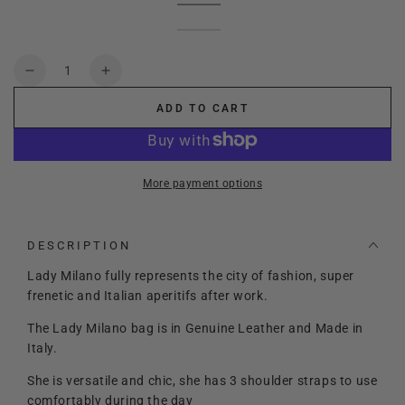
red
Variant
Black
Variant
wine
sold
Pink
Variant
sold
Dark
Variant
out
sold
mocha
Variant
out
blue
sold
or
out
sold
or
out
unavailable
or
out
Quantity
unavailable
or
unavailable
or
Decrease
Increase
unavailable
unavailable
quantity
quantity
ADD TO CART
for
for
Lady
Lady
Milano
Milano
More payment options
DESCRIPTION
Lady Milano fully represents the city of fashion, super
frenetic and Italian aperitifs after work.
The Lady Milano bag is in Genuine Leather and Made in
Italy.
She is versatile and chic, she has 3 shoulder straps to use
comfortably during the day