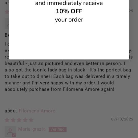
and immediately receive
Filomena Amore
10% OFF
09/13/2025
your order
Rosaria Del Prete
Beautiful Bags
I ordered 2 bags from Filomena and they exceeded my
expectations. They were beautiful bags, excellent quality,
real leather. The Lady Chicago Monogram bag in cream is
beautiful - just as pictured and even better in person. I
also got the iconic lady bag in black - it’s the perfect bag
to take out to dinner! Each bag was delivered in a timely
manner and I’m very happy with my order. I would
absolutely purchase from Filomena Amore again!
Filomena Amore
07/13/2025
Maria grazia