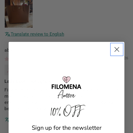
Translate review to English
Filomena Amore
01/03/2026
Mannocci Daniela
Lady Capri monogram
Finalmente il mio regalo di Natale (da parte dei figli su
mia indicazione)una borsa x me (le altre acquistate
erano regali x amiche)proprio come la volevo!proprio
10% OFF
bella elegante e pratica!!
Translate review to English
Sign up for the newsletter