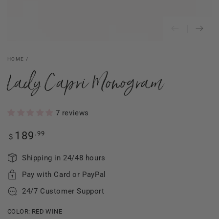
HOME
/
Lady Capri Monogram
7 reviews
Regular
.99
189
$
price
Shipping in 24/48 hours
Pay with Card or PayPal
24/7 Customer Support
COLOR:
RED WINE