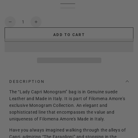
choco
Variant
red
Variant
sold
dark
Variant
wine
sold
leather
Variant
out
olive
sold
out
brown
sold
or
green
out
or
out
Quantity
unavailable
or
unavailable
or
Decrease
Increase
unavailable
unavailable
quantity
quantity
ADD TO CART
for
for
Lady
Lady
Capri
Capri
Monogram
Monogram
DESCRIPTION
The “Lady Capri Monogram” bag is in Genuine suede
Leather and Made in Italy. I
t is part of Filomena Amore's
exclusive Monogram Collection. An elegant and
sophisticated line that encompasses the value and
uniqueness of Filomena Amore's Made in Italy.
Have you always imagined walking through the alleys of
Capri, admiring “The Faraglioni” and stopping in the