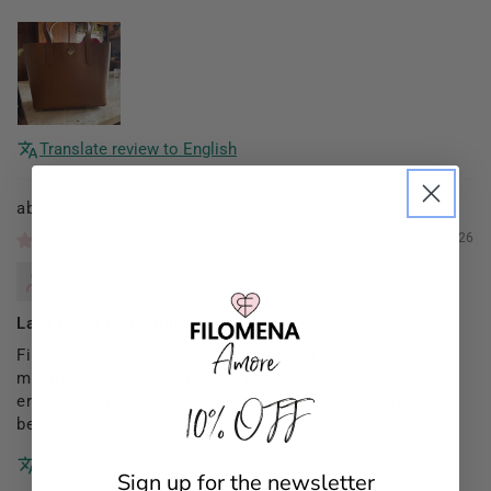
Translate review to English
Filomena Amore
01/03/2026
Mannocci Daniela
Lady Capri monogram
Finalmente il mio regalo di Natale (da parte dei figli su
mia indicazione)una borsa x me (le altre acquistate
10% OFF
erano regali x amiche)proprio come la volevo!proprio
bella elegante e pratica!!
Translate review to English
Sign up for the newsletter