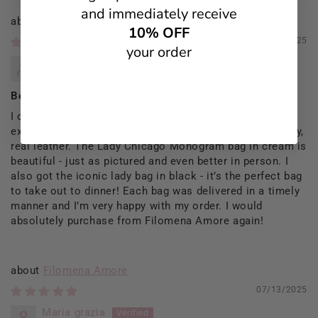
and immediately receive
Filomena Amore
10% OFF
09/13/2025
your order
Rosaria Del Prete
Beautiful Bags
I ordered 2 bags from Filomena and they exceeded my
expectations. They were beautiful bags, excellent quality,
real leather. The Lady Chicago Monogram bag in cream is
beautiful - just as pictured and even better in person. I
also got the iconic lady bag in black - it’s the perfect bag
to take out to dinner! Each bag was delivered in a timely
manner and I’m very happy with my order. I would
absolutely purchase from Filomena Amore again!
Filomena Amore
07/13/2025
Maria grazia