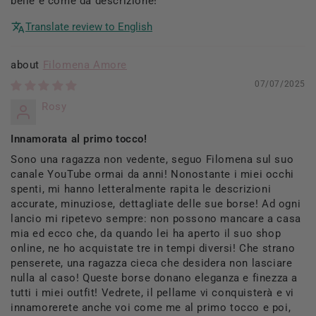
belle e come da descrizione!
Translate review to English
Filomena Amore
07/07/2025
Rosy
Innamorata al primo tocco!
Sono una ragazza non vedente, seguo Filomena sul suo
canale YouTube ormai da anni! Nonostante i miei occhi
spenti, mi hanno letteralmente rapita le descrizioni
accurate, minuziose, dettagliate delle sue borse! Ad ogni
lancio mi ripetevo sempre: non possono mancare a casa
mia ed ecco che, da quando lei ha aperto il suo shop
online, ne ho acquistate tre in tempi diversi! Che strano
penserete, una ragazza cieca che desidera non lasciare
nulla al caso! Queste borse donano eleganza e finezza a
tutti i miei outfit! Vedrete, il pellame vi conquisterà e vi
innamorerete anche voi come me al primo tocco e poi,