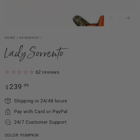
HOME
/
HANDBAGS
/
Lady Sorrento
62 reviews
Regular
.99
239
$
price
Shipping in 24/48 hours
Pay with Card or PayPal
24/7 Customer Support
COLOR:
PUMPKIN