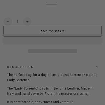
Black
Variant
Pumpkin
Variant
sold
Green
Variant
sold
Light
Variant
out
apple
sold
Blue
Variant
out
Brown
sold
Olive
Variant
or
out
Jeans
sold
red
Variant
or
out
green
sold
unavailable
or
out
wine
sold
unavailable
or
out
unavailable
or
out
Quantity
unavailable
or
unavailable
or
Decrease
Increase
unavailable
unavailable
quantity
quantity
ADD TO CART
for
for
Lady
Lady
Sorrento
Sorrento
DESCRIPTION
The perfect bag for a day spent around Sorrento? It's her,
Lady Sorrento!
The “Lady Sorrento” bag is in Genuine Leather, Made in
Italy and hand sewn by Florentine master craftsmen.
It is comfortable, convenient and versatile.