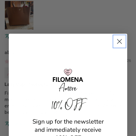
Translate review to English
Filomena Amore
01/03/2026
Mannocci Daniela
Lady Capri monogram
Finalmente il mio regalo di Natale (da parte dei figli su
10% OFF
mia indicazione)una borsa x me (le altre acquistate
erano regali x amiche)proprio come la volevo!proprio
bella elegante e pratica!!
Sign up for the newsletter
Translate review to English
and immediately receive