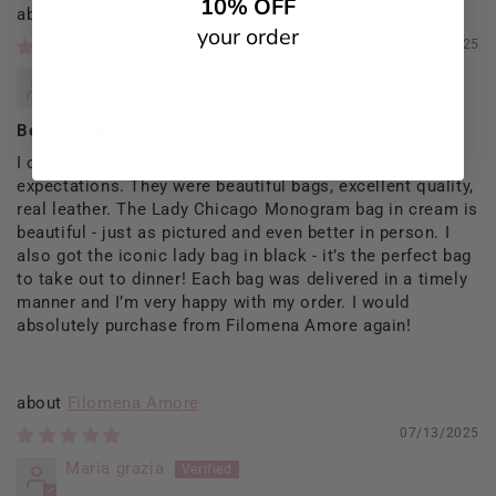
10% OFF
Filomena Amore
your order
09/13/2025
Rosaria Del Prete
Beautiful Bags
I ordered 2 bags from Filomena and they exceeded my
expectations. They were beautiful bags, excellent quality,
real leather. The Lady Chicago Monogram bag in cream is
beautiful - just as pictured and even better in person. I
also got the iconic lady bag in black - it’s the perfect bag
to take out to dinner! Each bag was delivered in a timely
manner and I’m very happy with my order. I would
absolutely purchase from Filomena Amore again!
Filomena Amore
07/13/2025
Maria grazia