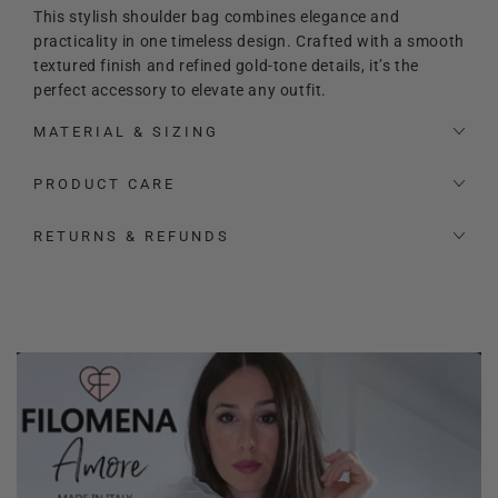
This stylish shoulder bag combines elegance and
practicality in one timeless design. Crafted with a smooth
textured finish and refined gold-tone details, it’s the
perfect accessory to elevate any outfit.
Designed for both style and function, the bag features a
MATERIAL & SIZING
spacious interior
that easily fits your daily essentials. On
the back, a
convenient external zip pocket
keeps your
PRODUCT CARE
phone or small items secure and within easy reach.
RETURNS & REFUNDS
Versatility is key: wear it as a
classic shoulder bag
or
switch to
crossbody style
thanks to the
adjustable
strap
, giving you comfort and freedom throughout the
day.
Available in
5 beautiful colors
A perfect blend of
style, comfort, and practicality
for
your everyday look.