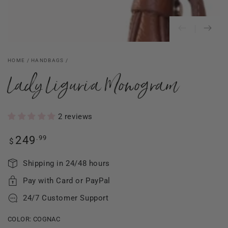
HOME
/
HANDBAGS
/
Lady Liguria Monogram
2 reviews
Regular
.99
249
$
price
Shipping in 24/48 hours
Pay with Card or PayPal
24/7 Customer Support
COLOR:
COGNAC