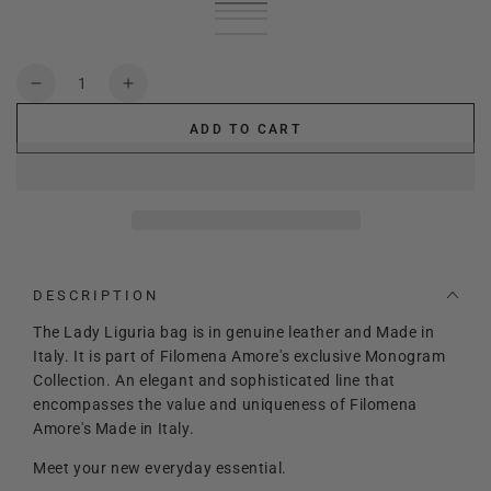
Cognac
Variant
Cream
Variant
sold
Black
Variant
sold
Blu
Variant
out
sold
Light
Variant
out
sold
or
out
Pink
sold
or
out
unavailable
or
out
Quantity
unavailable
or
unavailable
or
Decrease
Increase
unavailable
unavailable
quantity
quantity
ADD TO CART
for
for
Lady
Lady
Liguria
Liguria
Monogram
Monogram
DESCRIPTION
The Lady Liguria bag is in genuine leather and Made in
Italy. It is part of Filomena Amore's exclusive Monogram
Collection. An elegant and sophisticated line that
encompasses the value and uniqueness of Filomena
Amore's Made in Italy.
Meet your new everyday essential.